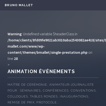
Panneau de gestion des cookies
>
BRUNO MALLET
Warning
: Undefined variable $headerClass in
/home/clients/8fd09fe9021ab3010aba2543082ae418/sites/
mallet.com/www/wp-
content/themes/bmallet/single-prestation.php
on
line
28
>
ANIMATION ÉVÉNEMENTS
MAÎTRE DE CÉRÉMONIE, ANIMATEUR-JOURNALISTE
POUR : SÉMINAIRES, CONFÉRENCES, CONVENTIONS,
COLLOQUES, TABLES RONDES, INAUGURATIONS,
REMISE DE PRIX, PROTOCOLE...