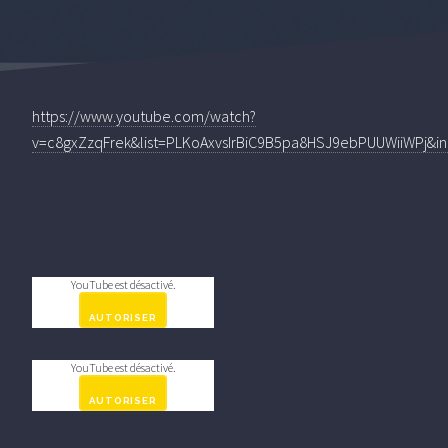
https://www.youtube.com/watch?
v=c8gxZzqFrek&list=PLKoAxvsIrBiC9B5pa8HSJ9ebPUUWiiWPj&i
YouTube est désactivé.
AUTORISER
YouTube est désactivé.
AUTORISER